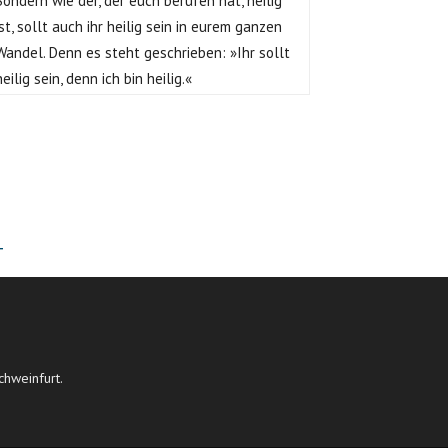
Sondern wie der, der euch berufen hat, heilig
ist, sollt auch ihr heilig sein in eurem ganzen
Wandel. Denn es steht geschrieben: »Ihr sollt
heilig sein, denn ich bin heilig.«
T
chweinfurt.