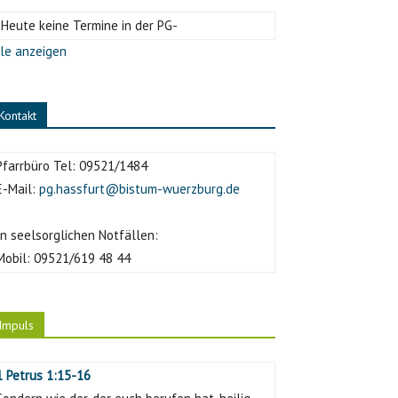
-Heute keine Termine in der PG-
le anzeigen
Kontakt
Pfarrbüro Tel:
09521/1484
E-Mail:
pg.hassfurt@bistum-wuerzburg.de
In seelsorglichen Notfällen:
Mobil:
09521/619 48 44
Impuls
1 Petrus 1:15-16