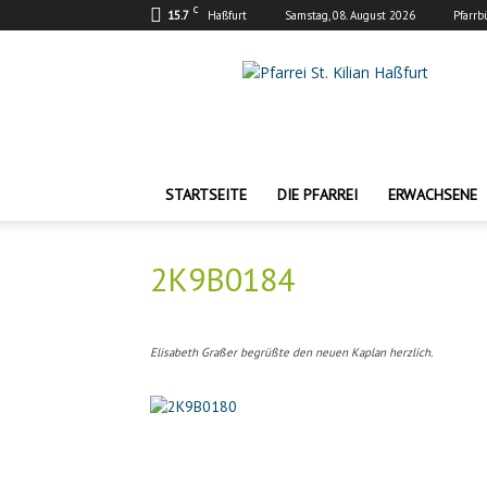
C
15.7
Haßfurt
Samstag, 08. August 2026
Pfarrb
Pfarrei
St.
Kilian
Haßfurt
STARTSEITE
DIE PFARREI
ERWACHSENE
2K9B0184
Elisabeth Graßer begrüßte den neuen Kaplan herzlich.