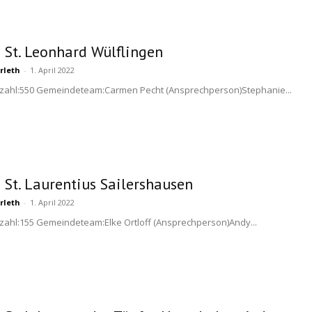
i St. Leonhard Wülflingen
rleth
-
1. April 2022
nzahl:550 Gemeindeteam:Carmen Pecht (Ansprechperson)Stephanie...
i St. Laurentius Sailershausen
rleth
-
1. April 2022
zahl:155 Gemeindeteam:Elke Ortloff (Ansprechperson)Andy...