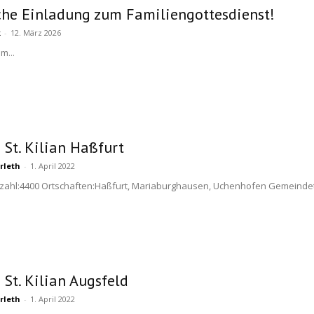
che Einladung zum Familiengottesdienst!
k
-
12. März 2026
m...
 St. Kilian Haßfurt
rleth
-
1. April 2022
zahl:4400 Ortschaften:Haßfurt, Mariaburghausen, Uchenhofen Gemeindet
 St. Kilian Augsfeld
rleth
-
1. April 2022