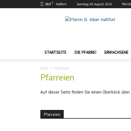
C
26.3
Haßfurt
Samstag, 08. August 2026
Pfarrb
Pfarrei
St.
Kilian
Haßfurt
STARTSEITE
DIE PFARREI
ERWACHSENE
Start
Pfarreien
Pfarreien
Auf dieser Seite finden Sie einen Überblick über
Pfarreien