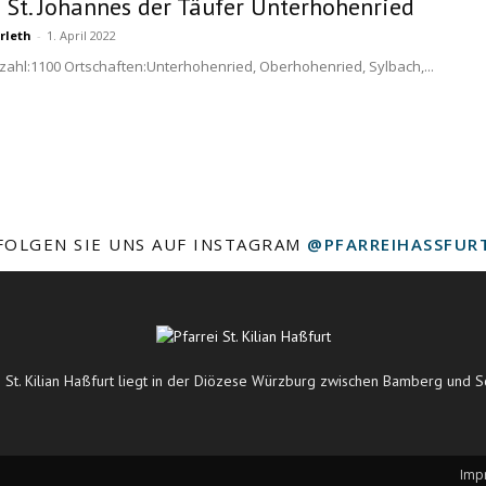
i St. Johannes der Täufer Unterhohenried
rleth
-
1. April 2022
zahl:1100 Ortschaften:Unterhohenried, Oberhohenried, Sylbach,...
FOLGEN SIE UNS AUF INSTAGRAM
@PFARREIHASSFUR
i St. Kilian Haßfurt liegt in der Diözese Würzburg zwischen Bamberg und S
Imp