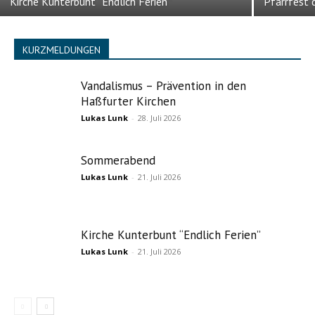
Kirche Kunterbunt “Endlich Ferien”
Pfarrfest d
KURZMELDUNGEN
Vandalismus – Prävention in den
Haßfurter Kirchen
Lukas Lunk
-
28. Juli 2026
Sommerabend
Lukas Lunk
-
21. Juli 2026
Kirche Kunterbunt “Endlich Ferien”
Lukas Lunk
-
21. Juli 2026