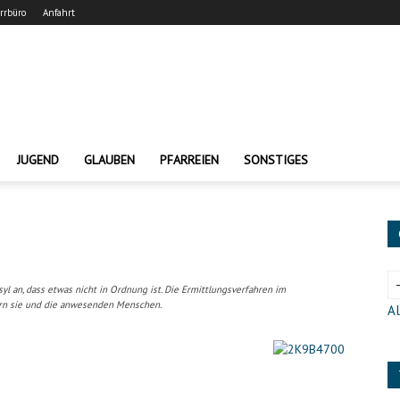
arrbüro
Anfahrt
JUGEND
GLAUBEN
PFARREIEN
SONSTIGES
yl an, dass etwas nicht in Ordnung ist. Die Ermittlungsverfahren im
ern sie und die anwesenden Menschen.
Al