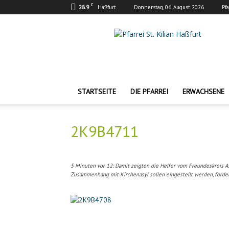
C
28.9
Haßfurt
Donnerstag, 06. August 2026
Pf
Pfarrei
St.
Kilian
Haßfurt
STARTSEITE
DIE PFARREI
ERWACHSENE
2K9B4711
5 Minuten vor 12: Damit zeigten die Helfer vom Freundeskreis As
Zusammenhang mit Kirchenasyl sollen eingestellt werden, ford