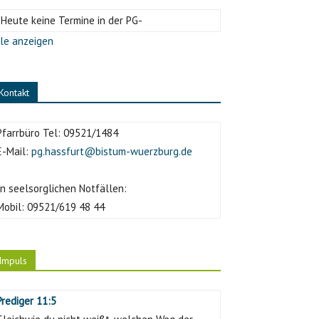
-Heute keine Termine in der PG-
le anzeigen
Kontakt
Pfarrbüro Tel:
09521/1484
E-Mail:
pg.hassfurt@bistum-wuerzburg.de
In seelsorglichen Notfällen:
Mobil:
09521/619 48 44
Impuls
Prediger 11:5