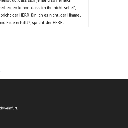
Meinst du, dass sich jemand so heimlich
verbergen könne, dass ich ihn nicht sehe?,
spricht der HERR. Bin ich es nicht, der Himmel
und Erde erfüllt?, spricht der HERR.
T
chweinfurt.