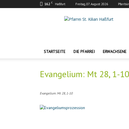
C
16.2
Haßfurt
Freitag, 07. August 2026
Pfarrbü
Pfarrei
St.
Kilian
Haßfurt
STARTSEITE
DIE PFARREI
ERWACHSENE
Evangelium: Mt 28, 1-1
Evangelium: Mt 28, 1-10