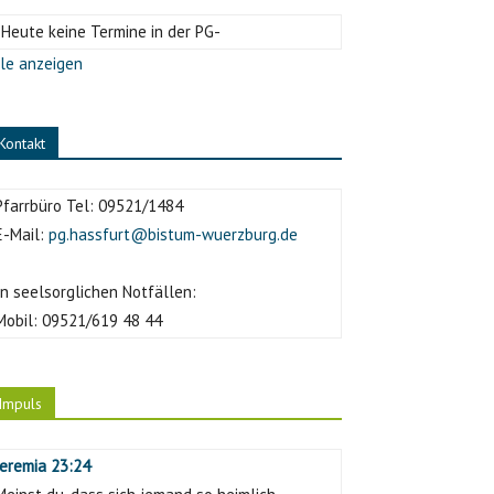
-Heute keine Termine in der PG-
le anzeigen
Kontakt
Pfarrbüro Tel:
09521/1484
E-Mail:
pg.hassfurt@bistum-wuerzburg.de
In seelsorglichen Notfällen:
Mobil:
09521/619 48 44
Impuls
Jeremia 23:24