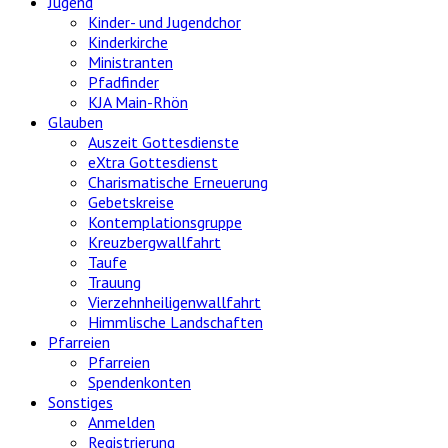
Jugend
Kinder- und Jugendchor
Kinderkirche
Ministranten
Pfadfinder
KJA Main-Rhön
Glauben
Auszeit Gottesdienste
eXtra Gottesdienst
Charismatische Erneuerung
Gebetskreise
Kontemplationsgruppe
Kreuzbergwallfahrt
Taufe
Trauung
Vierzehnheiligenwallfahrt
Himmlische Landschaften
Pfarreien
Pfarreien
Spendenkonten
Sonstiges
Anmelden
Registrierung