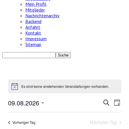
Mein Profil
Mitglieder
Nachrichtenarchiv
Backend
Anfahrt
Kontakt
Impressum
Sitemap
Es sind keine anstehenden Veranstaltungen vorhanden.
Hinweis
09.08.2026
Veransta
Veran
Suche
Tag
Ansic
Datum
Suche
Navig
wählen.
und
Nächster Tag
Vorheriger Tag