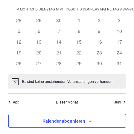
Ansic
Datum
Suche
Kalender
Navig
M
MONTAG
D
DIENSTAG
M
MITTWOCH
D
DONNERSTAG
F
FREITAG
S
SAMST
wählen.
und
von
0
0
0
0
0
0
28
29
30
1
2
3
Ansichte
Veranstaltungen
Veranstaltungen
Veranstaltungen
Veranstaltungen
Veranstaltungen
Veranst
Veranstaltungen
0
0
0
0
0
0
5
6
7
8
9
10
Navigati
Veranstaltungen
Veranstaltungen
Veranstaltungen
Veranstaltungen
Veranstaltungen
Veranst
0
0
0
0
0
0
12
13
14
15
16
17
Veranstaltungen
Veranstaltungen
Veranstaltungen
Veranstaltungen
Veranstaltungen
Veranst
0
0
0
0
0
0
19
20
21
22
23
24
Veranstaltungen
Veranstaltungen
Veranstaltungen
Veranstaltungen
Veranstaltungen
Veranst
0
0
0
0
0
0
26
27
28
29
30
31
Veranstaltungen
Veranstaltungen
Veranstaltungen
Veranstaltungen
Veranstaltungen
Veranst
Es sind keine anstehenden Veranstaltungen vorhanden.
Hinweis
Apr.
Dieser Monat
Juni
Kalender abonnieren