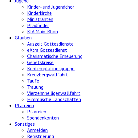
Jugend
Kinder- und Jugendchor
Kinderkirche
Ministranten
Pfadfinder
KJA Main-Rhön
Glauben
Auszeit Gottesdienste
eXtra Gottesdienst
Charismatische Erneuerung
Gebetskreise
Kontemplationsgruppe
Kreuzbergwallfahrt
Taufe
Trauung
Vierzehnheiligenwallfahrt
Himmlische Landschaften
Pfarreien
Pfarreien
Spendenkonten
Sonstiges
Anmelden
Registrierung