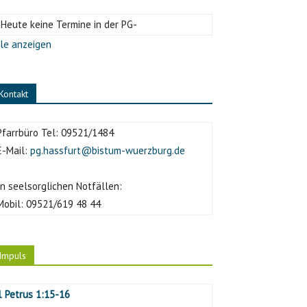
-Heute keine Termine in der PG-
le anzeigen
Kontakt
Pfarrbüro Tel:
09521/1484
E-Mail:
pg.hassfurt@bistum-wuerzburg.de
In seelsorglichen Notfällen:
Mobil:
09521/619 48 44
Impuls
1 Petrus 1:15-16