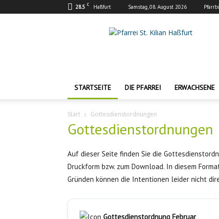
C
28.5
Haßfurt
Samstag, 08. August 2026
Pfarrb
Pfarrei
St.
Kilian
Haßfurt
STARTSEITE
DIE PFARREI
ERWACHSENE
Start
Gottesdienstordnungen
Gottesdienstordnungen
Auf dieser Seite finden Sie die Gottesdienstord
Druckform bzw. zum Download. In diesem Format 
Gründen können die Intentionen leider nicht di
Gottesdienstordnung Februar