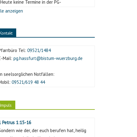
-Heute keine Termine in der PG-
le anzeigen
Kontakt
Pfarrbüro Tel:
09521/1484
E-Mail:
pg.hassfurt@bistum-wuerzburg.de
In seelsorglichen Notfällen:
Mobil:
09521/619 48 44
Impuls
1 Petrus 1:15-16
Sondern wie der, der euch berufen hat, heilig