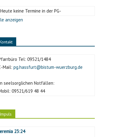
-Heute keine Termine in der PG-
le anzeigen
Kontakt
Pfarrbüro Tel:
09521/1484
E-Mail:
pg.hassfurt@bistum-wuerzburg.de
In seelsorglichen Notfällen:
Mobil:
09521/619 48 44
Impuls
Jeremia 23:24