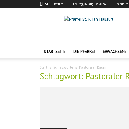
C
24
Haßfurt
Freitag, 07. August 2026
Pfarrbüro
Pfarrei
St.
Kilian
Haßfurt
STARTSEITE
DIE PFARREI
ERWACHSENE
Start
Schlagworte
Pastoraler Raum
Schlagwort: Pastoraler