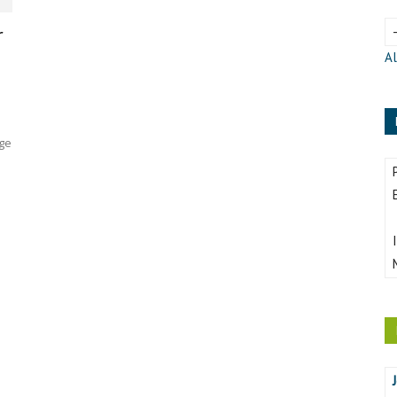
r
Al
nge