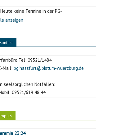
-Heute keine Termine in der PG-
le anzeigen
Kontakt
Pfarrbüro Tel:
09521/1484
E-Mail:
pg.hassfurt@bistum-wuerzburg.de
In seelsorglichen Notfällen:
Mobil:
09521/619 48 44
Impuls
Jeremia 23:24