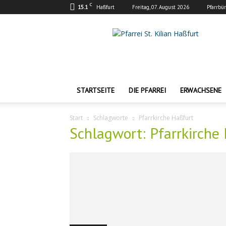
C
15.1
Haßfurt
Freitag, 07. August 2026
Pfarrbü
Pfarrei
St.
Kilian
Haßfurt
STARTSEITE
DIE PFARREI
ERWACHSENE
Start
Schlagworte
Pfarrkirche Haßfurt
Schlagwort: Pfarrkirche