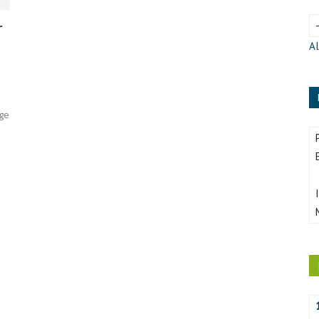
r
Al
nge