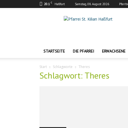
C
20.1
Haßfurt
Samstag, 08. August 2026
Pfarrb
Pfarrei
St.
Kilian
Haßfurt
STARTSEITE
DIE PFARREI
ERWACHSENE
Start
Schlagworte
Theres
Schlagwort: Theres