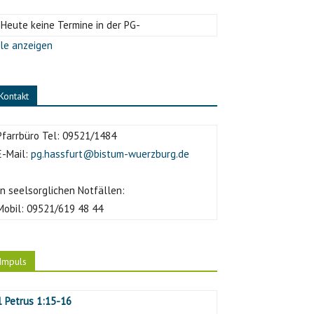
-Heute keine Termine in der PG-
le anzeigen
Kontakt
Pfarrbüro Tel:
09521/1484
E-Mail:
pg.hassfurt@bistum-wuerzburg.de
In seelsorglichen Notfällen:
Mobil:
09521/619 48 44
Impuls
1 Petrus 1:15-16