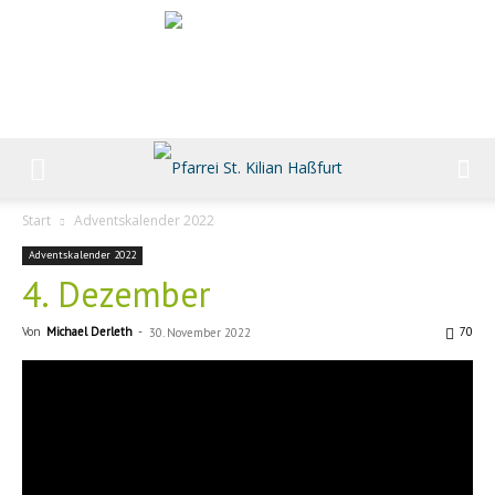
Start
Adventskalender 2022
Adventskalender 2022
4. Dezember
Von
Michael Derleth
-
70
30. November 2022