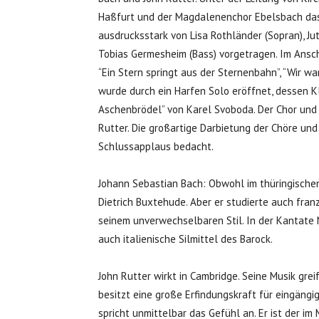
Haßfurt und der Magdalenenchor Ebelsbach das 
ausdrucksstark von Lisa Rothländer (Sopran), Jut
Tobias Germesheim (Bass) vorgetragen. Im Ansch
“Ein Stern springt aus der Sternenbahn”, “Wir wart
wurde durch ein Harfen Solo eröffnet, dessen Kl
Aschenbrödel” von Karel Svoboda. Der Chor und
Rutter. Die großartige Darbietung der Chöre u
Schlussapplaus bedacht.
Johann Sebastian Bach: Obwohl im thüringischen
Dietrich Buxtehude. Aber er studierte auch fran
seinem unverwechselbaren Stil. In der Kantate N
auch italienische Silmittel des Barock.
John Rutter wirkt in Cambridge. Seine Musik grei
besitzt eine große Erfindungskraft für eingängi
spricht unmittelbar das Gefühl an. Er ist der