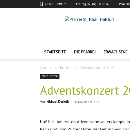
C
25.8
Haßfurt
Freitag, 07. August 2026
Pfarrbü
Pfarrei
St.
Kilian
Haßfurt
STARTSEITE
DIE PFARREI
ERWACHSENE
Start
Nachrichten
Adventskonzert 2016
Nachrichten
Adventskonzert 
Von
Michael Derleth
-
28. November 2016
Haßfurt. Am ersten Adventsonntag erklangen in 
Bach und John Rutter. Unter der Leitung von Kirc