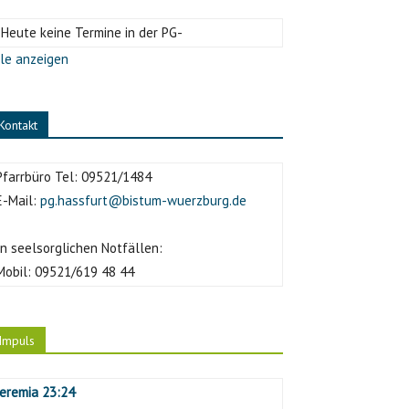
-Heute keine Termine in der PG-
le anzeigen
Kontakt
Pfarrbüro Tel:
09521/1484
E-Mail:
pg.hassfurt@bistum-wuerzburg.de
In seelsorglichen Notfällen:
Mobil:
09521/619 48 44
Impuls
Jeremia 23:24