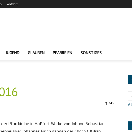
ro
Anfahrt
JUGEND
GLAUBEN
PFARREIEN
SONSTIGES
2016
343
Al
der Pfarrkirche in Haßfurt Werke von Johann Sebastian
henmusiker Johannes Eirich sangen der Chor St. Kilian