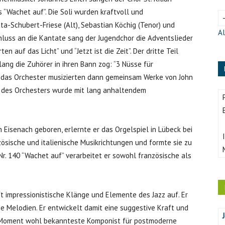
“Wachet auf”. Die Soli wurden kraftvoll und
ta-Schubert-Friese (Alt), Sebastian Köchig (Tenor) und
Al
luss an die Kantate sang der Jugendchor die Adventslieder
en auf das Licht” und “Jetzt ist die Zeit”. Der dritte Teil
ang die Zuhörer in ihren Bann zog: “3 Nüsse für
 das Orchester musizierten dann gemeinsam Werke von John
nd des Orchesters wurde mit lang anhaltendem
 Eisenach geboren, erlernte er das Orgelspiel in Lübeck bei
zösische und italienische Musikrichtungen und formte sie zu
r. 140 “Wachet auf” verarbeitet er sowohl französische als
ft impressionistische Klänge und Elemente des Jazz auf. Er
ge Melodien. Er entwickelt damit eine suggestive Kraft und
 im Moment wohl bekannteste Komponist für postmoderne