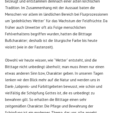
bezeugt und entstammen demnach einer alten kirchlichen
Tradition. Im Zusammenhang mit der Aussaat baten die
Menschen vor allem im ländlichen Bereich bei Flurprozessionen
um “gedeihliches Wetter” für das Wachstum der Feldfrüchte. Da
früher auch Unwetter oft als Folge menschlichen
Fehlverhaltens begriffen wurden, hatten die Bitttage
Bußcharakter; deshalb ist die liturgische Farbe bis heute
violett (wie in der Fastenzeit).
Obwohl wir heute wissen, wie “Wetter” entsteht, sind die
Bitttage nicht unbedingt überholt; man muss ihnen nur einen
etwas anderen Sinn bzw, Charakter geben. In unseren Tagen
lenken wir den Blick mehr auf die Natur und werden uns in
Dank-, Lobpreis- und Fürbittgebeten bewusst, wie schön und
vielfältig die Schöpfung Gottes ist, die es unbedingt zu
bewahren gilt. So erhalten die Bitttage einen sehr
zeitgemäßen Charakter. Die Pflege und Bewahrung der
Schöpfung ist ein modernes Thema, das uns alle angeht.