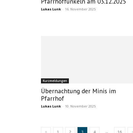
Pfarrhoffunkeln am 03.12.2025
Lukas Lunk
-
16. November 2025
Kurzmeldungen
Übernachtung der Minis im
Pfarrhof
Lukas Lunk
-
10. November 2025
...
1
2
3
4
16