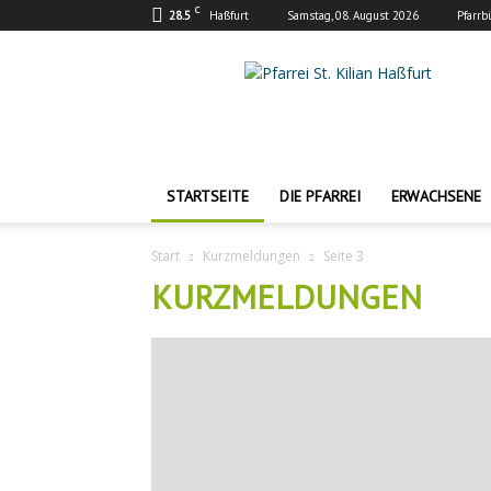
C
28.5
Haßfurt
Samstag, 08. August 2026
Pfarrb
Pfarrei
St.
Kilian
Haßfurt
STARTSEITE
DIE PFARREI
ERWACHSENE
Start
Kurzmeldungen
Seite 3
KURZMELDUNGEN