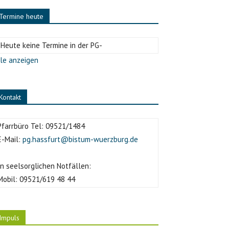
Termine heute
-Heute keine Termine in der PG-
le anzeigen
Kontakt
Pfarrbüro Tel:
09521/1484
E-Mail:
pg.hassfurt@bistum-wuerzburg.de
In seelsorglichen Notfällen:
Mobil:
09521/619 48 44
Impuls