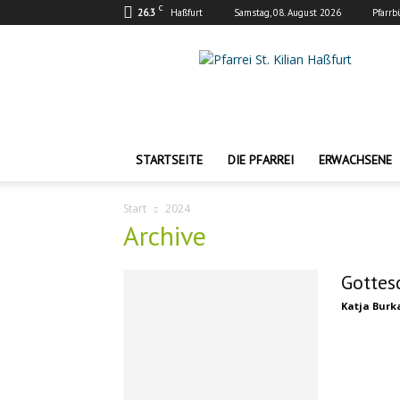
C
26.3
Haßfurt
Samstag, 08. August 2026
Pfarrb
Pfarrei
St.
Kilian
Haßfurt
STARTSEITE
DIE PFARREI
ERWACHSENE
Start
2024
Archive
Gottes
Katja Burk