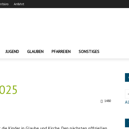
arrbüro
Anfahrt
JUGEND
GLAUBEN
PFARREIEN
SONSTIGES
025
1480
Al
r die Kinder in Glaube und Kirche. Den nächsten offiziellen