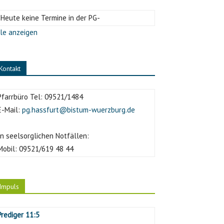
-Heute keine Termine in der PG-
le anzeigen
Kontakt
Pfarrbüro Tel:
09521/1484
E-Mail:
pg.hassfurt@bistum-wuerzburg.de
In seelsorglichen Notfällen:
Mobil:
09521/619 48 44
Impuls
Prediger 11:5