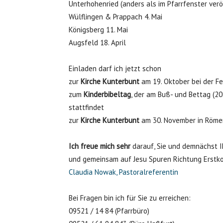
Unterhohenried (anders als im Pfarrfenster veröf
Wülflingen & Prappach 4. Mai
Königsberg 11. Mai
Augsfeld 18. April
Einladen darf ich jetzt schon
zur
Kirche Kunterbunt
am 19. Oktober bei der F
zum
Kinderbibeltag
, der am Buß- und Bettag (20
stattfindet
zur
Kirche Kunterbunt
am 30. November in Röme
Ich freue mich sehr
darauf, Sie und demnächst I
und gemeinsam auf Jesu Spuren Richtung Erstk
Claudia Nowak, Pastoralreferentin
Bei Fragen bin ich für Sie zu erreichen:
09521 / 14 84 (Pfarrbüro)