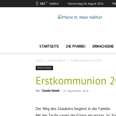
C
18.5
Haßfurt
Donnerstag, 06. August 2026
Pf
Pfarrei
St.
Kilian
Haßfurt
STARTSEITE
DIE PFARREI
ERWACHSENE
Start
Nachrichten
Erstkommunion 2025
Nachrichten
Erstkommunion 2
Von
Claudia Nowak
-
13. September 2024
Der Weg des Glaubens beginnt in der Familie.
Mit der Taufe sagen die Eltern ein erstes “Ja” fü