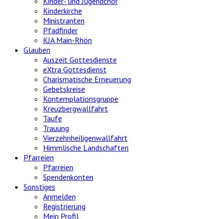
Kinder- und Jugendchor
Kinderkirche
Ministranten
Pfadfinder
KJA Main-Rhön
Glauben
Auszeit Gottesdienste
eXtra Gottesdienst
Charismatische Erneuerung
Gebetskreise
Kontemplationsgruppe
Kreuzbergwallfahrt
Taufe
Trauung
Vierzehnheiligenwallfahrt
Himmlische Landschaften
Pfarreien
Pfarreien
Spendenkonten
Sonstiges
Anmelden
Registrierung
Mein Profil