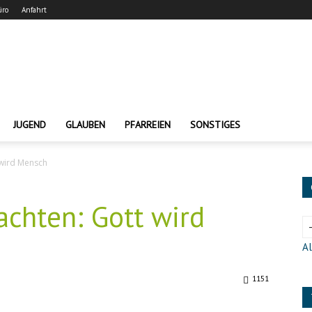
üro
Anfahrt
JUGEND
GLAUBEN
PFARREIEN
SONSTIGES
wird Mensch
chten: Gott wird
Al
1151