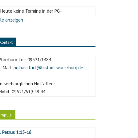
-Heute keine Termine in der PG-
le anzeigen
Kontakt
Pfarrbüro Tel:
09521/1484
E-Mail:
pg.hassfurt@bistum-wuerzburg.de
In seelsorglichen Notfällen:
Mobil:
09521/619 48 44
Impuls
1 Petrus 1:15-16