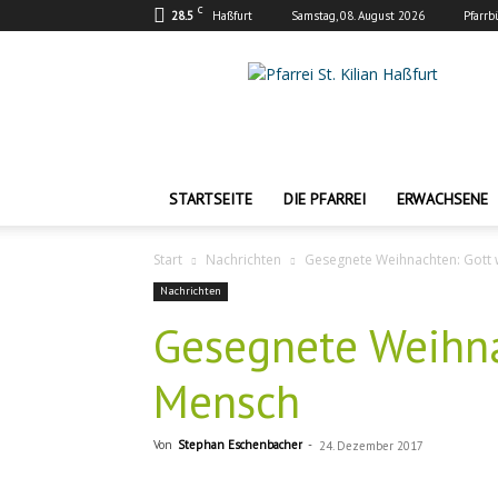
C
28.5
Haßfurt
Samstag, 08. August 2026
Pfarrb
Pfarrei
St.
Kilian
Haßfurt
STARTSEITE
DIE PFARREI
ERWACHSENE
Start
Nachrichten
Gesegnete Weihnachten: Gott 
Nachrichten
Gesegnete Weihna
Mensch
Von
Stephan Eschenbacher
-
24. Dezember 2017