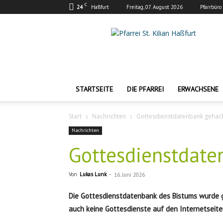
C
24
Haßfurt
Freitag, 07. August 2026
Pfarrbüro
Pfarrei
St.
Kilian
Haßfurt
STARTSEITE
DIE PFARREI
ERWACHSENE
Start
Nachrichten
Gottesdienstdatenbank gehac
Nachrichten
Gottesdienstdate
Von
Lukas Lunk
-
16. Juni 2026
Die Gottesdienstdatenbank des Bistums wurde g
auch keine Gottesdienste auf den Internetseite