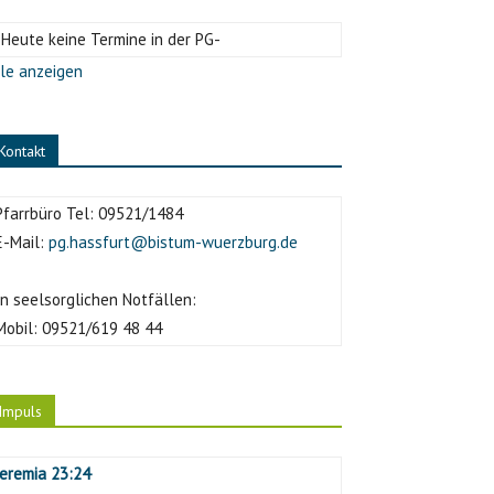
-Heute keine Termine in der PG-
le anzeigen
Kontakt
Pfarrbüro Tel:
09521/1484
E-Mail:
pg.hassfurt@bistum-wuerzburg.de
In seelsorglichen Notfällen:
Mobil:
09521/619 48 44
Impuls
Jeremia 23:24