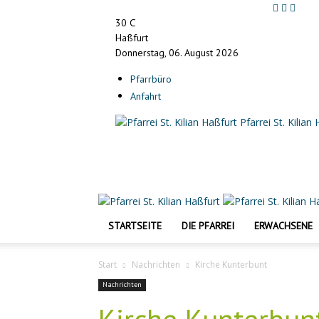
C
30
Haßfurt
Donnerstag, 06. August 2026
Pfarrbüro
Anfahrt
Pfarrei St. Kilian
STARTSEITE
DIE PFARREI
ERWACHSENE
Start
Nachrichten
Kirche Kunterbunt
Nachrichten