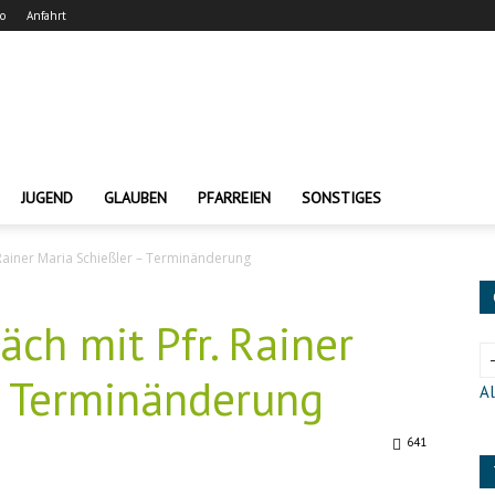
ro
Anfahrt
JUGEND
GLAUBEN
PFARREIEN
SONSTIGES
Rainer Maria Schießler – Terminänderung
ch mit Pfr. Rainer
– Terminänderung
Al
641