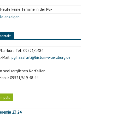
-Heute keine Termine in der PG-
le anzeigen
Kontakt
Pfarrbüro Tel:
09521/1484
E-Mail:
pg.hassfurt@bistum-wuerzburg.de
In seelsorglichen Notfällen:
Mobil:
09521/619 48 44
Impuls
Jeremia 23:24