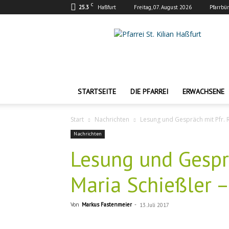
C
25.3
Haßfurt
Freitag, 07. August 2026
Pfarrbü
Pfarrei
St.
Kilian
Haßfurt
STARTSEITE
DIE PFARREI
ERWACHSENE
Start
Nachrichten
Lesung und Gespräch mit Pfr. 
Nachrichten
Lesung und Gesprä
Maria Schießler 
Von
Markus Fastenmeier
-
13. Juli 2017