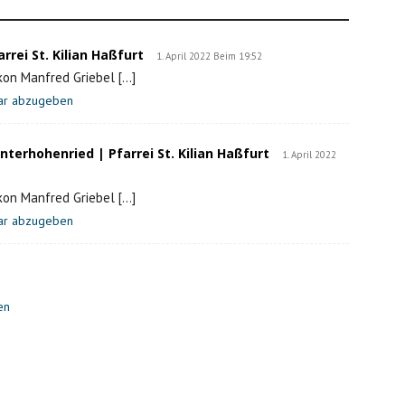
rrei St. Kilian Haßfurt
1. April 2022 Beim 19:52
on Manfred Griebel […]
tar abzugeben
nterhohenried | Pfarrei St. Kilian Haßfurt
1. April 2022
on Manfred Griebel […]
tar abzugeben
en