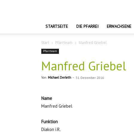
Kilian
Haßfurt
STARTSEITE
DIE PFARREI
ERWACHSENE
Start
Pfarrteam
Manfred Griebel
Pfarrteam
Manfred Griebel
Von
Michael Derleth
-
31. Dezember 2016
Name
Manfred Griebel
Funktion
Diakon i.R.