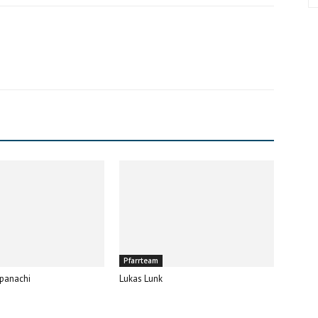
Pfarrteam
kpanachi
Lukas Lunk