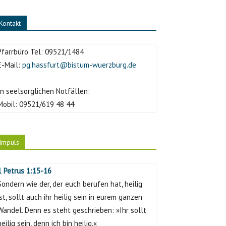
Kontakt
Pfarrbüro Tel:
09521/1484
E-Mail:
pg.hassfurt@bistum-wuerzburg.de
In seelsorglichen Notfällen:
Mobil:
09521/619 48 44
Impuls
1 Petrus 1:15-16
Sondern wie der, der euch berufen hat, heilig
ist, sollt auch ihr heilig sein in eurem ganzen
Wandel. Denn es steht geschrieben: »Ihr sollt
heilig sein, denn ich bin heilig.«