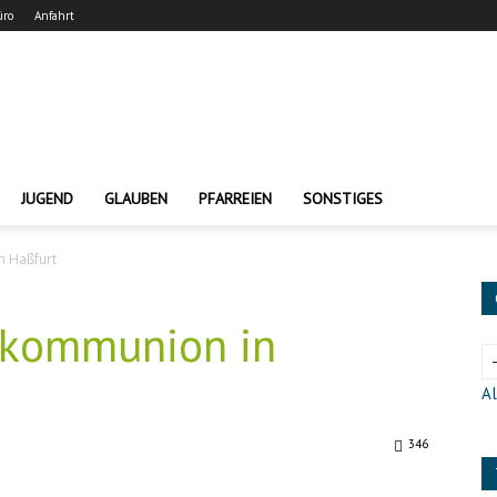
üro
Anfahrt
JUGEND
GLAUBEN
PFARREIEN
SONSTIGES
n Haßfurt
tkommunion in
Al
346