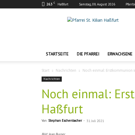
C
26.3
Haßfurt
Samstag, 08. August 2026
Pfarrb
Pfarrei
St.
Kilian
Haßfurt
STARTSEITE
DIE PFARREI
ERWACHSENE
Start
Nachrichten
Noch einmal: Erstkommunion i
Nachrichten
Noch einmal: Ers
Haßfurt
Von
Stephan Eschenbacher
-
31. Juli 2021
Bild: Jean Burger