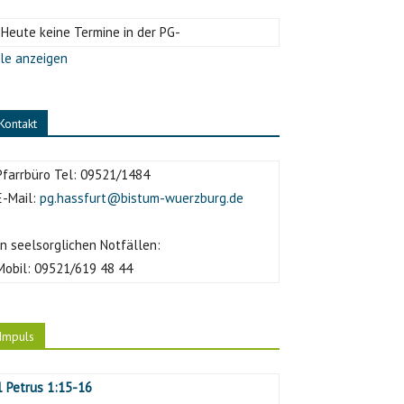
-Heute keine Termine in der PG-
le anzeigen
Kontakt
Pfarrbüro Tel:
09521/1484
E-Mail:
pg.hassfurt@bistum-wuerzburg.de
In seelsorglichen Notfällen:
Mobil:
09521/619 48 44
Impuls
1 Petrus 1:15-16