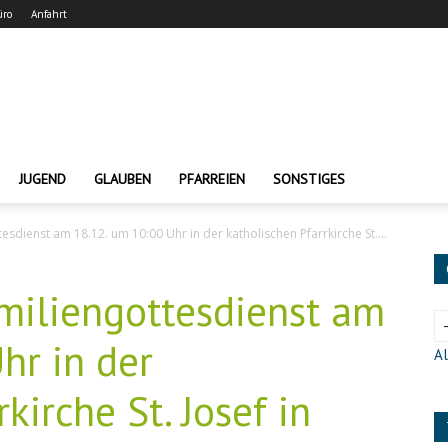
üro
Anfahrt
JUGEND
GLAUBEN
PFARREIEN
SONSTIGES
sdienst am 18.12. um 10:00 Uhr in der katholischen Pfarrkirche St....
iliengottesdienst am
hr in der
Al
kirche St. Josef in