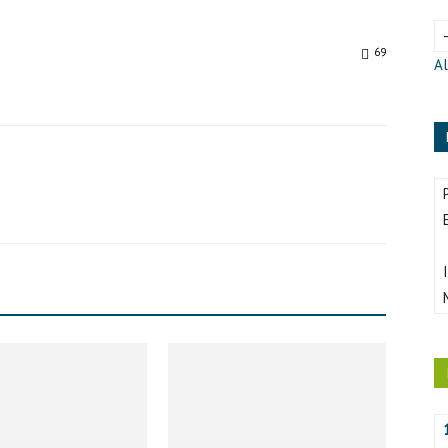
69
Al