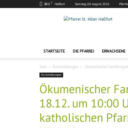
C
20.1
Haßfurt
Samstag, 08. August 2026
Pfarrb
Pfarrei
St.
Kilian
Haßfurt
STARTSEITE
DIE PFARREI
ERWACHSENE
Start
Kurzmeldungen
Ökumenischer Familiengotte
Kurzmeldungen
Ökumenischer Fam
18.12. um 10:00 U
katholischen Pfarr