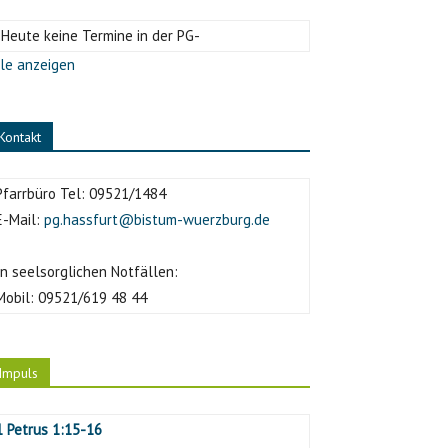
-Heute keine Termine in der PG-
le anzeigen
Kontakt
Pfarrbüro Tel:
09521/1484
E-Mail:
pg.hassfurt@bistum-wuerzburg.de
In seelsorglichen Notfällen:
Mobil:
09521/619 48 44
Impuls
1 Petrus 1:15-16