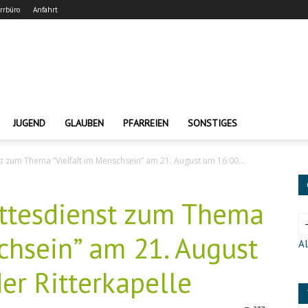
arrbüro
Anfahrt
JUGEND
GLAUBEN
PFARREIEN
SONSTIGES
 zum Thema “Vielfalt im Menschsein” am 21. August um 16:00...
ttesdienst zum Thema
chsein” am 21. August
Al
er Ritterkapelle