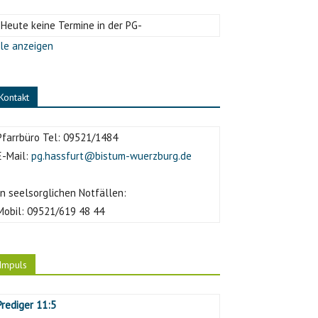
-Heute keine Termine in der PG-
le anzeigen
Kontakt
Pfarrbüro Tel:
09521/1484
E-Mail:
pg.hassfurt@bistum-wuerzburg.de
In seelsorglichen Notfällen:
Mobil:
09521/619 48 44
Impuls
Prediger 11:5