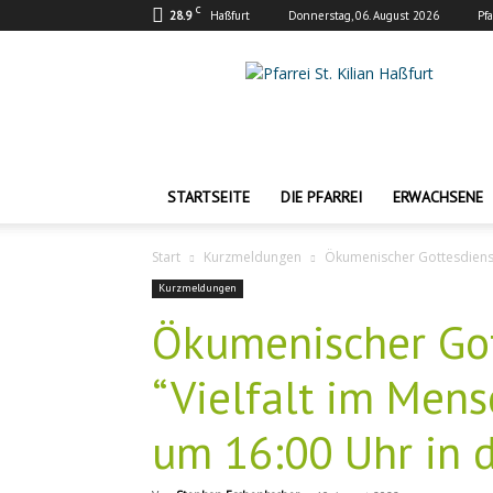
C
28.9
Haßfurt
Donnerstag, 06. August 2026
Pf
Pfarrei
St.
Kilian
Haßfurt
STARTSEITE
DIE PFARREI
ERWACHSENE
Start
Kurzmeldungen
Ökumenischer Gottesdienst
Kurzmeldungen
Ökumenischer Go
“Vielfalt im Mens
um 16:00 Uhr in d