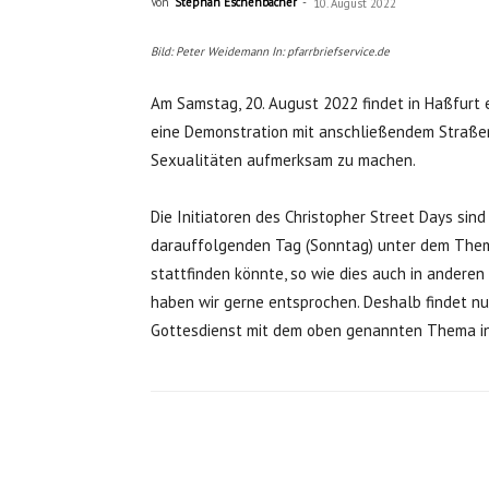
Von
Stephan Eschenbacher
-
10. August 2022
Bild: Peter Weidemann In: pfarrbriefservice.de
Am Samstag, 20. August 2022 findet in Haßfurt e
eine Demonstration mit anschließendem Straßen
Sexualitäten aufmerksam zu machen.
Die Initiatoren des Christopher Street Days sin
darauffolgenden Tag (Sonntag) unter dem Thema
stattfinden könnte, so wie dies auch in anderen 
haben wir gerne entsprochen. Deshalb findet n
Gottesdienst mit dem oben genannten Thema in d