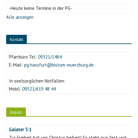
-Heute keine Termine in der PG-
Alle anzeigen
Kontakt
Pfarrbüro Tel:
09521/1484
E-Mail:
pg.hassfurt@bistum-wuerzburg.de
In seelsorglichen Notfällen:
Mobil:
09521/619 48 44
Impuls
Galater 5:1
Zur Freiheit hat uns Christus befreit! So steht nun fest und