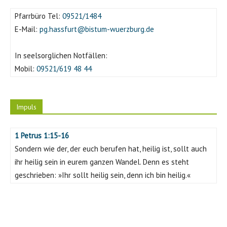
Michael Derleth
Pfarrbüro Tel:
09521/1484
Im Anschluss an den Gottesdienst zog die große Gemeinde in einer
E-Mail:
pg.hassfurt@bistum-wuerzburg.de
Prozession zum Pfarrgarten.
In seelsorglichen Notfällen:
Mobil:
09521/619 48 44
Impuls
1 Petrus 1:15-16
Michael Derleth
Sondern wie der, der euch berufen hat, heilig ist, sollt auch
Im Anschluss an den Gottesdienst zog die große Gemeinde in einer
ihr heilig sein in eurem ganzen Wandel. Denn es steht
Prozession zum Pfarrgarten.
geschrieben: »Ihr sollt heilig sein, denn ich bin heilig.«