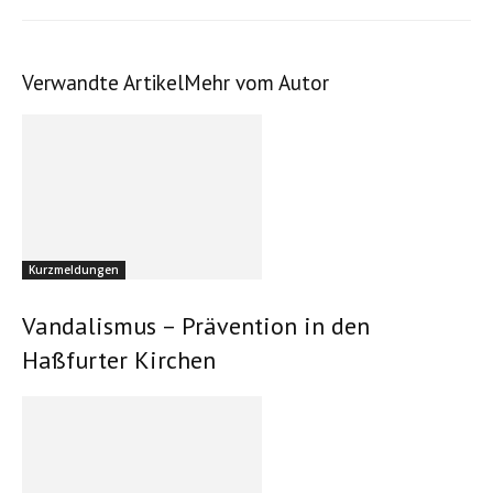
Verwandte Artikel
Mehr vom Autor
Michael Derleth
Kaplan Michael Schmitt zelebrierte den Gottesdienst zusammen mit
Diakon Manfred Griebel und Gemeindereferent Markus Fastenmeier
Kurzmeldungen
Vandalismus – Prävention in den
Michael Derleth
Haßfurter Kirchen
Das Evangelium nach Joh 14, 15-21: ...ich werde den Vater bitten, und
er wird euch einen anderen Beistand geben, der für immer bei euch
bleiben soll.