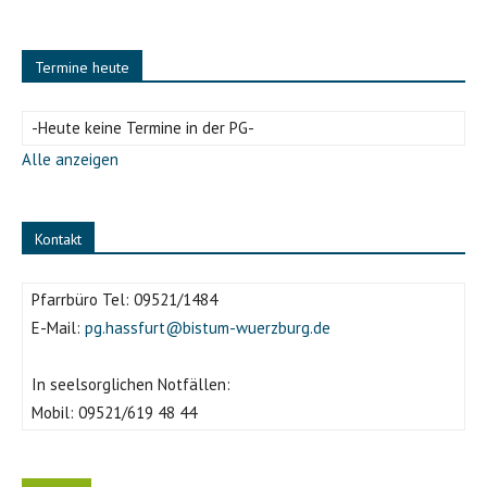
Prappach und Königsberg kommen an
Termine heute
-Heute keine Termine in der PG-
Alle anzeigen
Kontakt
Pfarrbüro Tel:
09521/1484
E-Mail:
pg.hassfurt@bistum-wuerzburg.de
Einzug der Pfarrei St. Laurentius Sailershausen
In seelsorglichen Notfällen:
Mobil:
09521/619 48 44