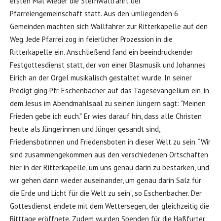
ersten Mal wieder die Sternwallfahrt der
Pfarreiengemeinschaft statt. Aus den umliegenden 6
Gemeinden machten sich Wallfahrer zur Ritterkapelle auf den
Weg. Jede Pfarrei zog in feierlicher Prozession in die
Ritterkapelle ein. Anschließend fand ein beeindruckender
Festgottesdienst statt, der von einer Blasmusik und Johannes
Eirich an der Orgel musikalisch gestaltet wurde. In seiner
Predigt ging Pfr. Eschenbacher auf das Tagesevangelium ein, in
dem Jesus im Abendmahlsaal zu seinen Jüngern sagt: “Meinen
Frieden gebe ich euch.” Er wies darauf hin, dass alle Christen
heute als Jüngerinnen und Jünger gesandt sind,
Friedensbotinnen und Friedensboten in dieser Welt zu sein. “Wir
sind zusammengekommen aus den verschiedenen Ortschaften
hier in der Ritterkapelle, um uns genau darin zu bestärken, und
wir gehen dann wieder auseinander, um genau darin Salz für
die Erde und Licht für die Welt zu sein”, so Eschenbacher. Der
Gottesdienst endete mit dem Wettersegen, der gleichzeitig die
Bitttage eröffnete. Zudem wurden Spenden für die Haßfurter