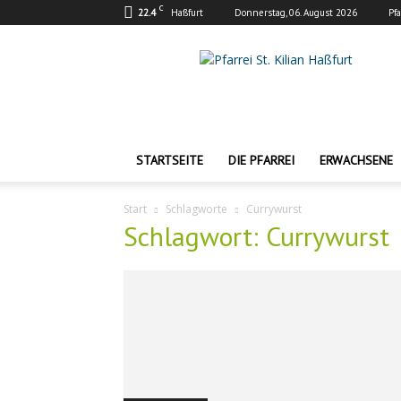
C
22.4
Haßfurt
Donnerstag, 06. August 2026
Pf
Pfarrei
St.
Kilian
Haßfurt
STARTSEITE
DIE PFARREI
ERWACHSENE
Start
Schlagworte
Currywurst
Schlagwort: Currywurst