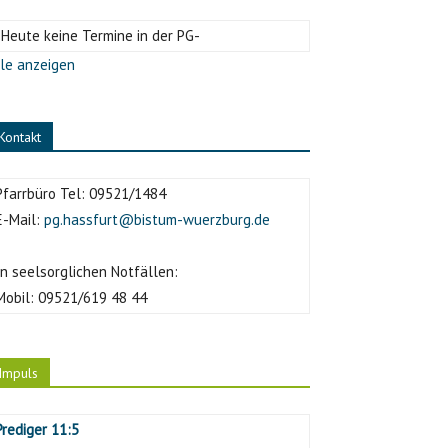
-Heute keine Termine in der PG-
le anzeigen
Kontakt
Pfarrbüro Tel:
09521/1484
E-Mail:
pg.hassfurt@bistum-wuerzburg.de
In seelsorglichen Notfällen:
Mobil:
09521/619 48 44
Impuls
Prediger 11:5