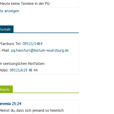
-Heute keine Termine in der PG-
le anzeigen
Kontakt
Pfarrbüro Tel:
09521/1484
E-Mail:
pg.hassfurt@bistum-wuerzburg.de
In seelsorglichen Notfällen:
Mobil:
09521/619 48 44
Impuls
Jeremia 23:24
Meinst du, dass sich jemand so heimlich