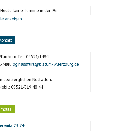
-Heute keine Termine in der PG-
le anzeigen
Kontakt
Pfarrbüro Tel:
09521/1484
E-Mail:
pg.hassfurt@bistum-wuerzburg.de
In seelsorglichen Notfällen:
Mobil:
09521/619 48 44
Impuls
Jeremia 23:24