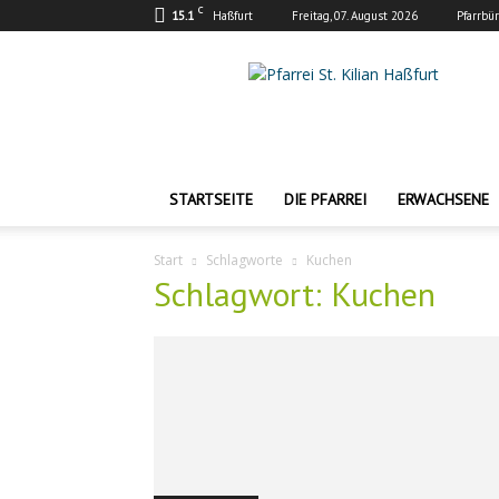
C
15.1
Haßfurt
Freitag, 07. August 2026
Pfarrbü
Pfarrei
St.
Kilian
Haßfurt
STARTSEITE
DIE PFARREI
ERWACHSENE
Start
Schlagworte
Kuchen
Schlagwort: Kuchen