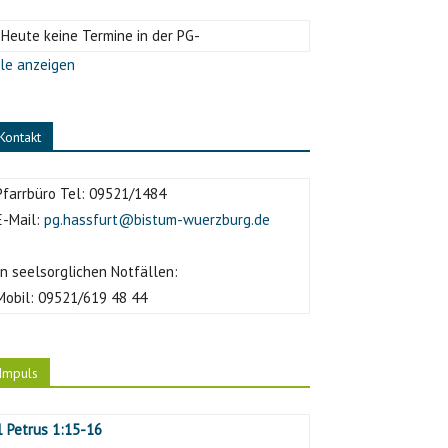
-Heute keine Termine in der PG-
le anzeigen
Kontakt
Pfarrbüro Tel:
09521/1484
E-Mail:
pg.hassfurt@bistum-wuerzburg.de
In seelsorglichen Notfällen:
Mobil:
09521/619 48 44
Impuls
1 Petrus 1:15-16