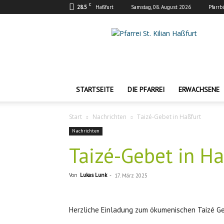
C
28.5
Haßfurt
Samstag, 08. August 2026
Pfarrb
Pfarrei
St.
Kilian
Haßfurt
STARTSEITE
DIE PFARREI
ERWACHSENE
Start
Nachrichten
Taizé-Gebet in Haßfurt
Nachrichten
Taizé-Gebet in Ha
Von
Lukas Lunk
-
17. März 2025
Herzliche Einladung zum ökumenischen Taizé Geb