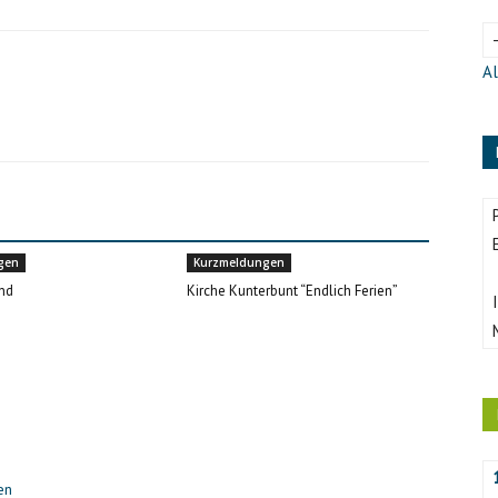
Al
gen
Kurzmeldungen
nd
Kirche Kunterbunt “Endlich Ferien”
en