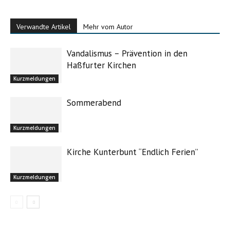
Verwandte Artikel
Mehr vom Autor
Kreuzberg in Pleystein mit Kloster und Kirche
Vandalismus – Prävention in den
Haßfurter Kirchen
Kurzmeldungen
Sommerabend
Kurzmeldungen
Kirche Kunterbunt “Endlich Ferien”
Kurzmeldungen
Kreuzberg in Pleystein mit Kloster und Kirche