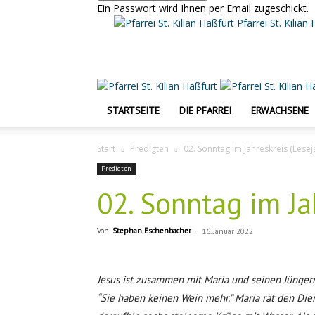
Ein Passwort wird Ihnen per Email zugeschickt.
Pfarrei St. Kilian
STARTSEITE
DIE PFARREI
ERWACHSENE
Start
Predigten
02. Sonntag im Jahreskreis (Lesej
Predigten
02. Sonntag im Ja
Von
Stephan Eschenbacher
-
16. Januar 2022
Jesus ist zusammen mit Maria und seinen Jüngern 
“Sie haben keinen Wein mehr.” Maria rät den Diene