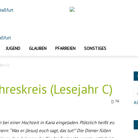
 Haßfurt
JUGEND
GLAUBEN
PFARREIEN
SONSTIGES
ahr C)
hreskreis (Lesejahr C)
76
Al
bei einer Hochzeit in Kana eingeladen. Plötzlich heißt es:
rn: “Was er (Jesus) euch sagt, das tut!” Die Diener füllen