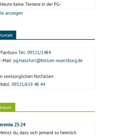
-Heute keine Termine in der PG-
le anzeigen
Kontakt
Pfarrbüro Tel:
09521/1484
E-Mail:
pg.hassfurt@bistum-wuerzburg.de
In seelsorglichen Notfällen:
Mobil:
09521/619 48 44
Impuls
Jeremia 23:24
Meinst du, dass sich jemand so heimlich