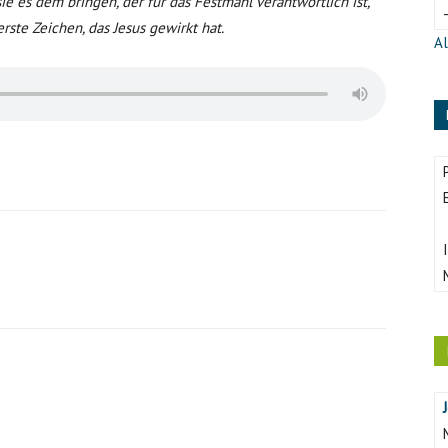
ie es dem bringen, der für das Festmahl verantwortlich ist,
rste Zeichen, das Jesus gewirkt hat.
Al