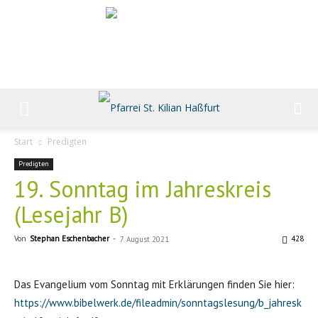
Start
Predigten
Predigten
19. Sonntag im Jahreskreis
(Lesejahr B)
Von
Stephan Eschenbacher
-
428
7. August 2021
Das Evangelium vom Sonntag mit Erklärungen finden Sie hier:
https://www.bibelwerk.de/fileadmin/sonntagslesung/b_jahresk