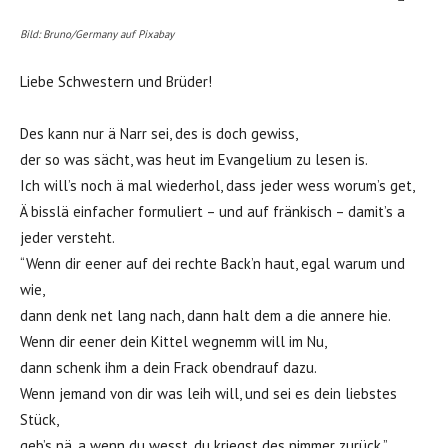
Bild: Bruno/Germany auf Pixabay
Liebe Schwestern und Brüder!
Des kann nur ä Narr sei, des is doch gewiss,
der so was sächt, was heut im Evangelium zu lesen is.
Ich will’s noch ä mal wiederhol, dass jeder wess worum’s get,
Ä bisslä einfacher formuliert – und auf fränkisch – damit’s a
jeder versteht.
“Wenn dir eener auf dei rechte Back’n haut, egal warum und
wie,
dann denk net lang nach, dann halt dem a die annere hie.
Wenn dir eener dein Kittel wegnemm will im Nu,
dann schenk ihm a dein Frack obendrauf dazu.
Wenn jemand von dir was leih will, und sei es dein liebstes
Stück,
geb’s nä, a wenn du wesst, du kriegst des nimmer zurück.”