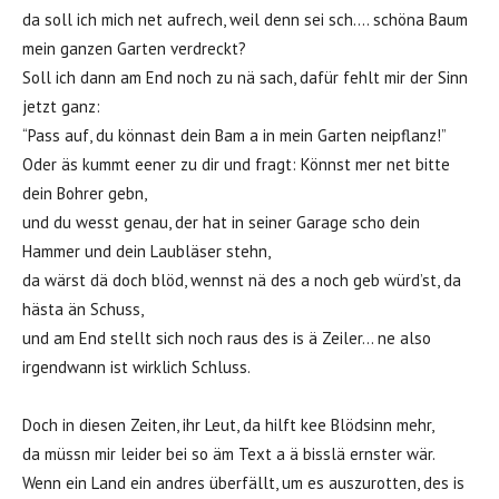
da soll ich mich net aufrech, weil denn sei sch…. schöna Baum
mein ganzen Garten verdreckt?
Soll ich dann am End noch zu nä sach, dafür fehlt mir der Sinn
jetzt ganz:
“Pass auf, du könnast dein Bam a in mein Garten neipflanz!”
Oder äs kummt eener zu dir und fragt: Könnst mer net bitte
dein Bohrer gebn,
und du wesst genau, der hat in seiner Garage scho dein
Hammer und dein Laubläser stehn,
da wärst dä doch blöd, wennst nä des a noch geb würd’st, da
hästa än Schuss,
und am End stellt sich noch raus des is ä Zeiler… ne also
irgendwann ist wirklich Schluss.
Doch in diesen Zeiten, ihr Leut, da hilft kee Blödsinn mehr,
da müssn mir leider bei so äm Text a ä bisslä ernster wär.
Wenn ein Land ein andres überfällt, um es auszurotten, des is