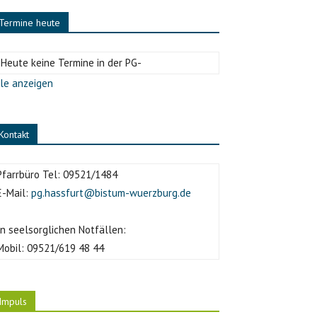
Termine heute
-Heute keine Termine in der PG-
le anzeigen
Kontakt
Pfarrbüro Tel:
09521/1484
E-Mail:
pg.hassfurt@bistum-wuerzburg.de
In seelsorglichen Notfällen:
Mobil:
09521/619 48 44
Impuls