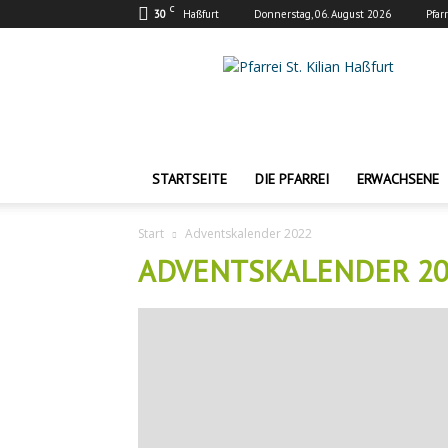
C
30
Haßfurt
Donnerstag, 06. August 2026
Pfar
Pfarrei
St.
Kilian
Haßfurt
STARTSEITE
DIE PFARREI
ERWACHSENE
Start
Adventskalender 2022
ADVENTSKALENDER 20