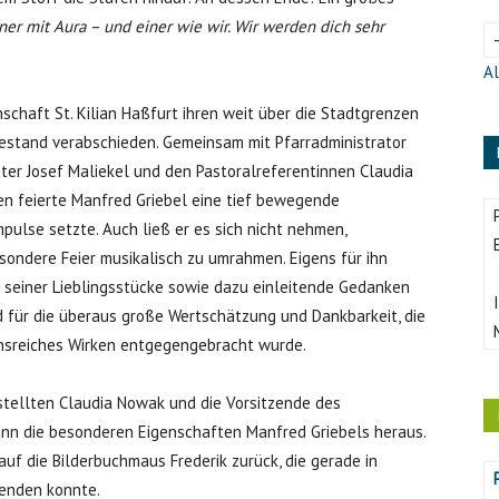
iner mit Aura – und einer wie wir. Wir werden dich sehr
Al
schaft St. Kilian Haßfurt ihren weit über die Stadtgrenzen
estand verabschieden. Gemeinsam mit Pfarradministrator
ater Josef Maliekel und den Pastoralreferentinnen Claudia
n feierte Manfred Griebel eine tief bewegende
mpulse setzte. Auch ließ er es sich nicht nehmen,
sondere Feier musikalisch zu umrahmen. Eigens für ihn
 seiner Lieblingsstücke sowie dazu einleitende Gedanken
 für die überaus große Wertschätzung und Dankbarkeit, die
nsreiches Wirken entgegengebracht wurde.
stellten Claudia Nowak und die Vorsitzende des
n die besonderen Eigenschaften Manfred Griebels heraus.
uf die Bilderbuchmaus Frederik zurück, die gerade in
penden konnte.