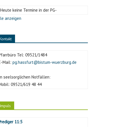
-Heute keine Termine in der PG-
le anzeigen
Kontakt
Pfarrbüro Tel:
09521/1484
E-Mail:
pg.hassfurt@bistum-wuerzburg.de
In seelsorglichen Notfällen:
Mobil:
09521/619 48 44
Impuls
Prediger 11:5