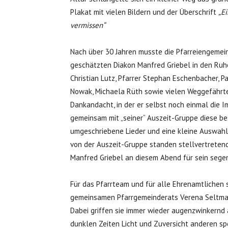
Plakat mit vielen Bildern und der Überschrift
„E
vermissen“
Nach über 30 Jahren musste die Pfarreiengemein
geschätzten Diakon Manfred Griebel in den Ruh
Christian Lutz, Pfarrer Stephan Eschenbacher, P
Nowak, Michaela Rüth sowie vielen Weggefährte
Dankandacht, in der er selbst noch einmal die I
gemeinsam mit „seiner“ Auszeit-Gruppe diese be
umgeschriebene Lieder und eine kleine Auswahl
von der Auszeit-Gruppe standen stellvertretend
Manfred Griebel an diesem Abend für sein sege
Für das Pfarrteam und für alle Ehrenamtlichen 
gemeinsamen Pfarrgemeinderats Verena Seltman
Dabei griffen sie immer wieder augenzwinkernd a
dunklen Zeiten Licht und Zuversicht anderen s