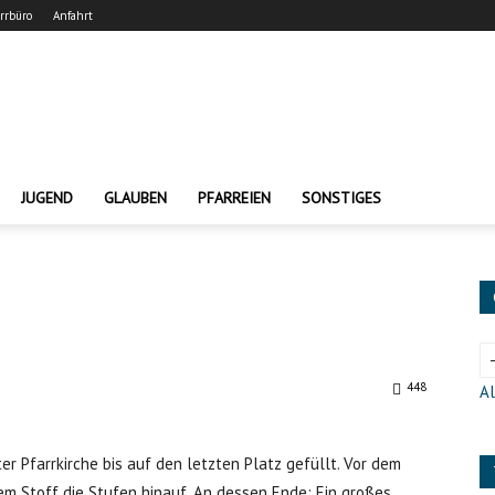
arrbüro
Anfahrt
JUGEND
GLAUBEN
PFARREIEN
SONSTIGES
448
Al
Pfarrkirche bis auf den letzten Platz gefüllt. Vor dem
em Stoff die Stufen hinauf. An dessen Ende: Ein großes