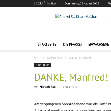
C
28.4
Haßfurt
Donnerstag, 06. August 2026
Pf
Pfarrei
St.
Kilian
Haßfurt
STARTSEITE
DIE PFARREI
ERWACHSENE
Start
Nachrichten
DANKE, Manfred!
Nachrichten
DANKE, Manfred!
Von
Michaela Rüd
-
1. Februar 2024
Am vergangenen Sonntagabend war die Haßfurter 
Altar schlängelte sich ein kleiner Weg aus grün