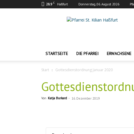
C
28.9
Haßfurt
Donnerstag, 06. August 2026
Pf
Pfarrei
St.
Kilian
Haßfurt
STARTSEITE
DIE PFARREI
ERWACHSENE
Start
Gottesdienstordnung Januar 2020
Gottesdienstordn
Von
Katja Burkard
-
16. Dezember 2019