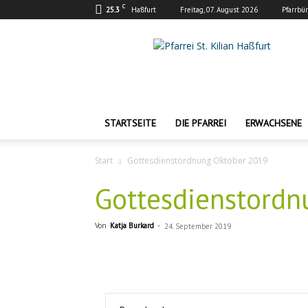
C
25.3
Haßfurt
Freitag, 07. August 2026
Pfarrbü
Pfarrei
St.
Kilian
Haßfurt
STARTSEITE
DIE PFARREI
ERWACHSENE
Start
Gottesdienstordnung Oktober 2019
Gottesdienstordn
Von
Katja Burkard
-
24. September 2019