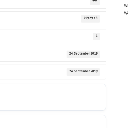
447
Wi
We
219.29 KB
1
24. September 2019
24. September 2019