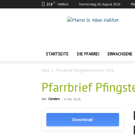
C
21.8
Haßfurt
Donnerstag, 06. August 2026
Pf
Pfarrei
St.
Kilian
Haßfurt
STARTSEITE
DIE PFARREI
ERWACHSENE
Start
Pfarrbrief Pfingsten/Sommer 2018
Pfarrbrief Pfing
Von
Carsten
-
6. Mai 2018
Download