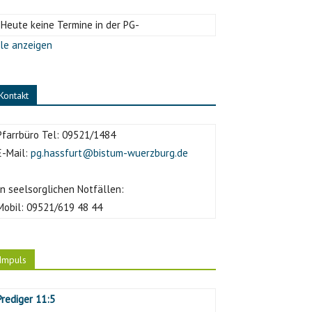
-Heute keine Termine in der PG-
le anzeigen
Kontakt
Pfarrbüro Tel:
09521/1484
E-Mail:
pg.hassfurt@bistum-wuerzburg.de
In seelsorglichen Notfällen:
Mobil:
09521/619 48 44
Impuls
Prediger 11:5