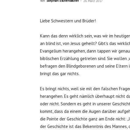
Von
Stephan Eschenbacher
-
26. März 2017
Liebe Schwestern und Brüder!
Kann das denn wirklich sein, was wir im heutige
an blind ist, von Jesus geheilt? Gibt’s das wirkl
Evangelium herangehen, dann tappen wir genau in
biblischen Erzählung getreten sind. Sie wollen „
befragen den Blindgeborenen und seine Eltern 
bringt das gar nichts.
Es bringt nichts, weil sie mit den falschen Fr
herangehen. Es geht nämlich überhaupt nicht dar
oder nicht. Sondern es geht in unserer Geschic
kommt, dass da einem die Augen darüber aufgehen
die Pointe der Geschichte ganz am Ende nicht: „
der Geschichte ist das Bekenntnis des Mannes, 