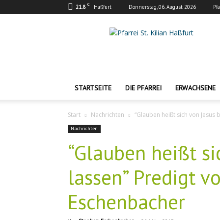
C
21.8
Haßfurt
Donnerstag, 06. August 2026
Pf
Pfarrei
St.
Kilian
Haßfurt
STARTSEITE
DIE PFARREI
ERWACHSENE
Start
Nachrichten
“Glauben heißt sich von Jesus 
Nachrichten
“Glauben heißt si
lassen” Predigt v
Eschenbacher