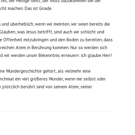
ttes, der Heilige Geist, der muss dazukommen bei der
icht machen. Das ist Gnade.
und überheblich, wenn wir meinten, wir seien bereits die
lauben, was Jesus betrifft, sind auch wir schlicht und
die Offenheit mitzubringen und den Boden zu bereiten, dass
treichen Atem in Berührung kommen. Nur so werden sich
d wir werden unser Bekenntnis erneuern: ich glaube Herr!
ne Wundergeschichte gehört, als vielmehr eine
anchmal ein viel größeres Wunder, wenn mir selbst oder
 plötzlich berührt sind von seinem Atem, seiner