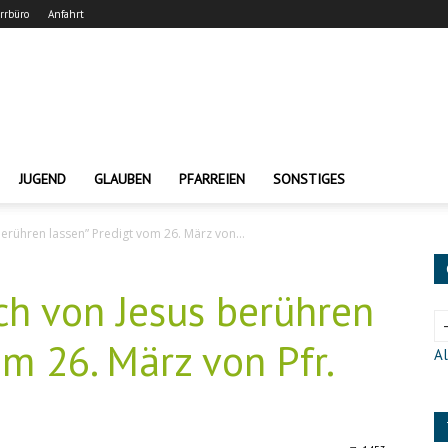
arrbüro
Anfahrt
JUGEND
GLAUBEN
PFARREIEN
SONSTIGES
berühren lassen” Predigt vom 26. März von...
ch von Jesus berühren
om 26. März von Pfr.
Al