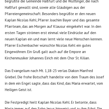
begrüßte die Gemeinde Haßfurt und die Wülflinger, die nach
Haßfurt gewallt sind, sowie alle Gläubigen aus der
Pfarreiengemeinschaft. Besonders begrüßte er den neuen
Kaplan Nicolas Kehl, Pfarrer Joachim Bayer und das gesamte
Pfarrteam, das am Morgen auf Klausur eingekehrt war. In den
ersten Tagen strömen erst einmal viele Eindrücke auf den
neuen Kaplan ein und man lernt viele neue Menschen kennen.
Pfarrer Eschenbacher wünschte Nicolas Kehl ein gutes
Eingewöhnen. Ein Gruß galt auch auf die Empore an
Kirchenmusiker Johannes Eirich mit dem Chor St. Kilian.
Das Evangelium nach Mt. 1,18-23 verlas Diakon Manfred
Griebel. Die frohe Botschaft handelte von dem Traum des Josef
in dem ein Engel sagte, dass das Kind, das Maria erwartet, vom
Heiligen Geist ist.
Die Festpredigt hielt Kaplan Nicolas Kehl. Er betonte, dass
Maria immer auf den Sohn Jesus hinweist und zu ihm führt. Die