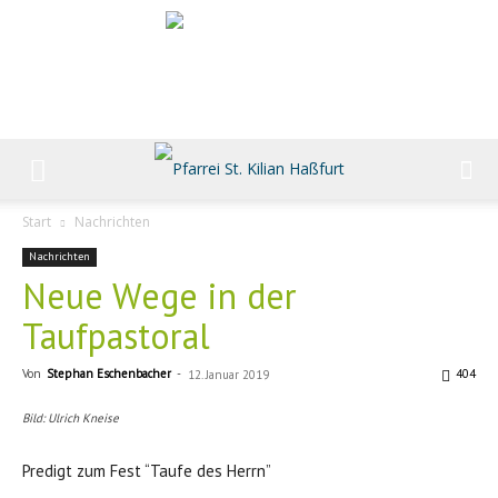
Start
Nachrichten
Nachrichten
Neue Wege in der
Taufpastoral
Von
Stephan Eschenbacher
-
404
12. Januar 2019
Bild: Ulrich Kneise
Predigt zum Fest “Taufe des Herrn”