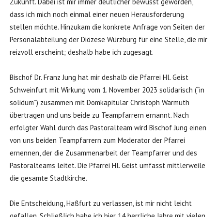
Zukunft. Dabei ist mir immer deutlicher bewusst geworden,
dass ich mich noch einmal einer neuen Herausforderung
stellen möchte. Hinzukam die konkrete Anfrage von Seiten der
Personalabteilung der Diözese Würzburg für eine Stelle, die mir
reizvoll erscheint; deshalb habe ich zugesagt.
Bischof Dr. Franz Jung hat mir deshalb die Pfarrei Hl. Geist
Schweinfurt mit Wirkung vom 1. November 2023 solidarisch (“in
solidum”) zusammen mit Domkapitular Christoph Warmuth
übertragen und uns beide zu Teampfarrern ernannt. Nach
erfolgter Wahl durch das Pastoralteam wird Bischof Jung einen
von uns beiden Teampfarrern zum Moderator der Pfarrei
ernennen, der die Zusammenarbeit der Teampfarrer und des
Pastoralteams leitet. Die Pfarrei Hl. Geist umfasst mittlerweile
die gesamte Stadtkirche.
Die Entscheidung, Haßfurt zu verlassen, ist mir nicht leicht
gefallen. Schließlich habe ich hier 14 herrliche Jahre mit vielen