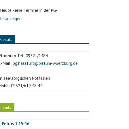
-Heute keine Termine in der PG-
le anzeigen
Kontakt
Pfarrbüro Tel:
09521/1484
E-Mail:
pg.hassfurt@bistum-wuerzburg.de
In seelsorglichen Notfällen:
Mobil:
09521/619 48 44
Impuls
1 Petrus 1:15-16