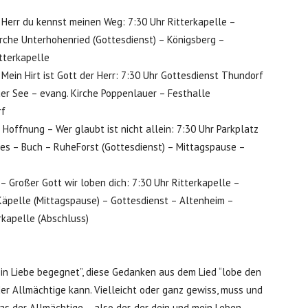
 Herr du kennst meinen Weg: 7:30 Uhr Ritterkapelle –
rche Unterhohenried (Gottesdienst) – Königsberg –
tterkapelle
Mein Hirt ist Gott der Herr: 7:30 Uhr Gottesdienst Thundorf
er See – evang. Kirche Poppenlauer – Festhalle
rf
Hoffnung – Wer glaubt ist nicht allein: 7:30 Uhr Parkplatz
es – Buch – RuheForst (Gottesdienst) – Mittagspause –
 Großer Gott wir loben dich: 7:30 Uhr Ritterkapelle –
Käpelle (Mittagspause) – Gottesdienst – Altenheim –
rkapelle (Abschluss)
 in Liebe begegnet”, diese Gedanken aus dem Lied “lobe den
der Allmächtige kann. Vielleicht oder ganz gewiss, muss und
s der Allmächtige – also der, der dein und mein Leben