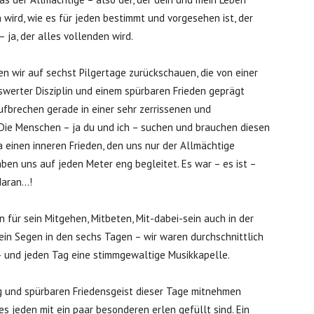
 wird, wie es für jeden bestimmt und vorgesehen ist, der
 ja, der alles vollenden wird.
rfen wir auf sechst Pilgertage zurückschauen, die von einer
swerter Disziplin und einem spürbaren Frieden geprägt
ufbrechen gerade in einer sehr zerrissenen und
 Die Menschen – ja du und ich – suchen und brauchen diesen
a einen inneren Frieden, den uns nur der Allmächtige
ben uns auf jeden Meter eng begleitet. Es war – es ist –
 daran…!
für sein Mitgehen, Mitbeten, Mit-dabei-sein auch in der
o ein Segen in den sechs Tagen – wir waren durchschnittlich
 und jeden Tag eine stimmgewaltige Musikkapelle.
 und spürbaren Friedensgeist dieser Tage mitnehmen
es jeden mit ein paar besonderen erlen gefüllt sind. Ein