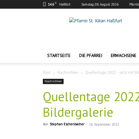
C
14.6
Haßfurt
Samstag, 08. August 2026
Pfarrb
Pfarrei
St.
Kilian
Haßfurt
STARTSEITE
DIE PFARREI
ERWACHSENE
Start
Nachrichten
Quellentage 2022 – jetzt mit Bi
Nachrichten
Quellentage 2022 
Bildergalerie
Von
Stephan Eschenbacher
-
26. September 2022