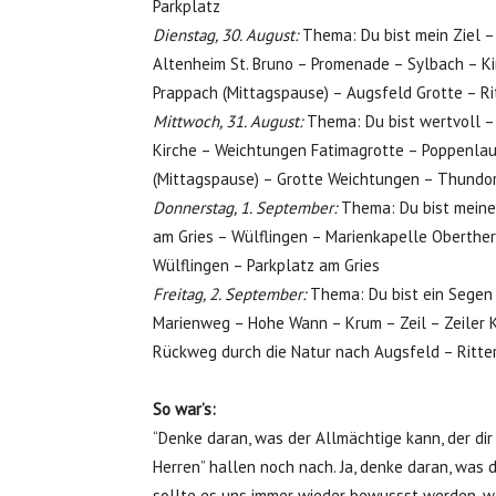
Parkplatz
Dienstag, 30. August:
Thema: Du bist mein Ziel –
Altenheim St. Bruno – Promenade – Sylbach – Ki
Prappach (Mittagspause) – Augsfeld Grotte – Ri
Mittwoch, 31. August:
Thema: Du bist wertvoll – 
Kirche – Weichtungen Fatimagrotte – Poppenlau
(Mittagspause) – Grotte Weichtungen – Thundo
Donnerstag, 1. September:
Thema: Du bist meine 
am Gries – Wülflingen – Marienkapelle Oberther
Wülflingen – Parkplatz am Gries
Freitag, 2. September:
Thema: Du bist ein Segen –
Marienweg – Hohe Wann – Krum – Zeil – Zeiler 
Rückweg durch die Natur nach Augsfeld – Ritte
So war’s:
“Denke daran, was der Allmächtige kann, der dir
Herren” hallen noch nach. Ja, denke daran, was 
sollte es uns immer wieder bewussst werden, wa