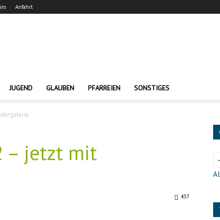
üro
Anfahrt
JUGEND
GLAUBEN
PFARREIEN
SONSTIGES
ldergalerie
– jetzt mit
Al
437