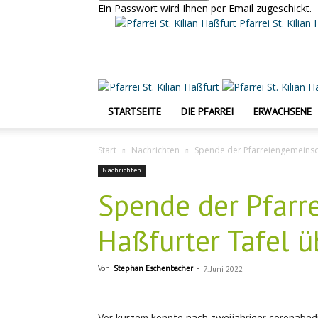
Ein Passwort wird Ihnen per Email zugeschickt.
Pfarrei St. Kilian
STARTSEITE
DIE PFARREI
ERWACHSENE
Start
Nachrichten
Spende der Pfarreiengemeinsc
Nachrichten
Spende der Pfarr
Haßfurter Tafel 
Von
Stephan Eschenbacher
-
7. Juni 2022
Vor kurzem konnte nach zweijähriger coronabedi