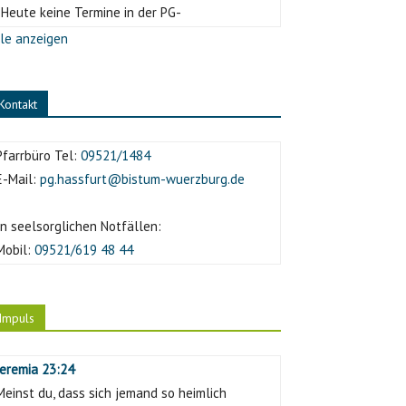
-Heute keine Termine in der PG-
le anzeigen
Kontakt
Pfarrbüro Tel:
09521/1484
E-Mail:
pg.hassfurt@bistum-wuerzburg.de
In seelsorglichen Notfällen:
Mobil:
09521/619 48 44
Impuls
Jeremia 23:24
Meinst du, dass sich jemand so heimlich