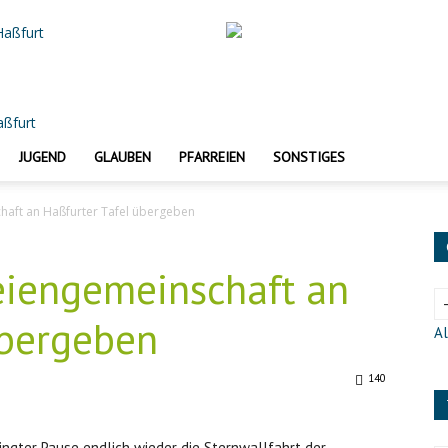
 Haßfurt
JUGEND
GLAUBEN
PFARREIEN
SONSTIGES
haft an Haßfurter Tafel übergeben
eiengemeinschaft an
übergeben
Al
140
ngter Pause endlich wieder die Sternwallfahrt der