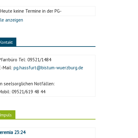
-Heute keine Termine in der PG-
le anzeigen
Kontakt
Pfarrbüro Tel:
09521/1484
E-Mail:
pg.hassfurt@bistum-wuerzburg.de
In seelsorglichen Notfällen:
Mobil:
09521/619 48 44
Impuls
Jeremia 23:24