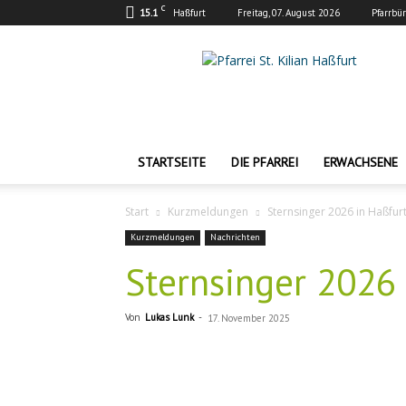
C
15.1
Haßfurt
Freitag, 07. August 2026
Pfarrbü
Pfarrei
St.
Kilian
Haßfurt
STARTSEITE
DIE PFARREI
ERWACHSENE
Start
Kurzmeldungen
Sternsinger 2026 in Haßfur
Kurzmeldungen
Nachrichten
Sternsinger 2026 
Von
Lukas Lunk
-
17. November 2025