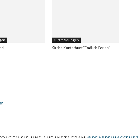
gen
Kurzmeldungen
nd
Kirche Kunterbunt “Endlich Ferien”
en
FOLGEN SIE UNS AUF INSTAGRAM
@PFARREIHASSFUR